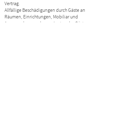
Vertrag.
Allfällige Beschädigungen durch Gäste an
Räumen, Einrichtungen, Mobiliar und
Aussenanlagen gehen zu Lasten der Gäste
und werden diesen in Rechnung gestellt.
Gäste haften auch gegenüber Dritten aus
unerlaubter Handlung.
Anwendbares Recht
Sollte eine Bestimmung dieser AGB
unwirksam sein oder enthält der Vertrag
eine Lücke, bleibt die Rechtswirksamkeit der
übrigen Bestimmungen hiervon unberührt.
Anstelle der unwirksamen Bestimmung gilt
eine wirksame Bestimmung als vereinbart,
die der von den Parteien gewollten
wirtschaftlich am nächsten kommt. Das
Gleiche gilt im Falle einer Lücke.
Die Gäste anerkennen den Sitz des
Restaurants SEIN als Gerichtsstand für