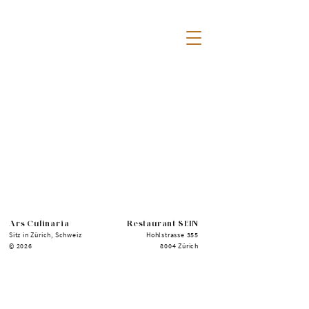
Ars Culinaria
Restaurant SEIN
Sitz in Zürich, Schweiz
Hohlstrasse 355
© 2026
8004 Zürich