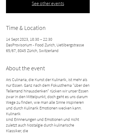
See other events
Time & Location
14 Sept 2023, 18:30 – 22:30
DasProvisorium - Food Zurich, Uetlibergstrasse
65/67, 8045 Zürich, Switzerland
About the event
Ars Culinaria, die Kunst der Kulinarik, ist mehr als
nur Essen. Ganz nach dem Fokusthema "über den
Tellerrand hinausdenken" rücken wir unser Essen
zwar in den Mittelpunkt, doch geht es uns darum
Wege zu finden, wie man alle Sinne inspirieren
und durch Kulinarik Emotionen wecken kann.
Kulinarik
sind Erinnerungen und Emotionen und nicht
zuletzt auch Nostalgie durch kulinarische
Klassiker, die