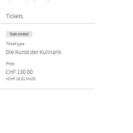
wir neu, modern interpretieren.
Tickets
Sale ended
Ticket type
Die Kunst der Kulinarik
Price
CHF 130.00
+CHF 10.01 MwSt
Share this event